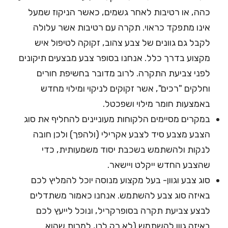
כהה, או רטיבות לאחר גשמים, כאשר הניקוז שמעל
אינו מתפקד כראוי. תקרה עם רטיבות אשר עלולה
לקבל גם גוונים של צבע צהוב, זקוקה לטיפול איש
מקצוע בדרך כלל. אנחנו בסופר צבע מבצעים תיקונים
לפני צביעת התקרה. לרוב מדובר בחשיפת חורים
וחלקים "רכים", אשר זקוקים לניקוי ומילוי מחדש
באמצעות חומר מילוי ושפכטל.
במקרים מסיימים הלקוחות מעוניינים להחליף את סוג
הצבע מצבע סיד לצבע אקרילי (ולהפך) ולכן חובה
לנקות ולהשתמש בשכבת יסוד משמעותית, כדי
שהצבע החדש ייקלט ויישאר.
סוג צבע וגוון- בעל מקצוע מנוסה יוכל להמליץ לכם
באיזה סוג צבע להשתמש. אנחנו כאמור משתדלים
לבצע צביעת תקרה בסופרקריל, ונוכל לייעץ לכם
באיזה גוון להשתמש (לא רק לבן, למרות שהוא