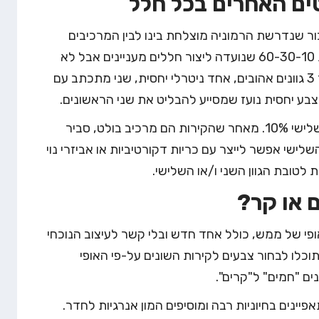
כור שנדרשת הרמוניה מוצלחת בינו לבין המרכיבים
האחרים בחלל. בהקשר זה כדאי להכיר את שיטת 60-30-10 שנועדה ליצור חללים מעניינים אבל לא
מבולגנים מדי. העיקרון המרכזי בשיטה הוא לבחור 3 גוונים אהובים, אחד ניטרלי יחסית, שני מתכתב עם
צבע יחסית נועז שמסייע להבליט את שני הראשונים.
הצבע הראשון ימלא 60% מהחלל, השני 30% והשלישי 10%. מאחר שהקירות הם מרכיב בולט, סביר
לישי אפשר לייצר עם כריות דקורטיביות או אביזרי נוי
 לטובת הגוון השני ו/או השלישי.
פי של ממש, כולל אחד חדש ובלי קשר לעיצוב הנוכחי
וכלו לבחור צבעים לקירות השונים על-פי האופי
ם "חמים" ל"קרים".
יינים בחיוניות רבה ומוסיפים המון אנרגיות לחדר.