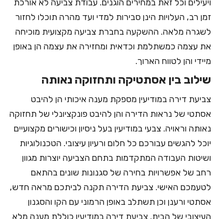
ויעילים וכל זאת במחירים הוגנים. עבודת צביעה לא אורכת
זמן רב, העלויות הינן סבירות למדי ועד מהרה תוכלו לחזור
לשגרה מלאה. ההשקעה בחברת צביעה מקצועית מוכיחה
את עצמה כמשתלמת וכדאית ומחזירה את עצמה הן באופן
מיידי והן לטווח הארוך.
שילוב בין אסתטיקה ותחזוקה נאותה
צביעת דירה במודיעין
מספקת מענה איכותי הן להיבט
אסתטי של נראות הדירה והן להיבט פונקציונלי של תחזוקה
נאותה וראויה. צבעי במודיעין בעל ניסיון וכישורים מקצועיים
יוכל להגשים עבורכם כל חלום ורעיון עיצובי. הטכנולוגיות
ושיטות העבודה המתקדמות בתחם הצביעה יוצרות מגוון
רחב של אפשרויות בחירה של סגנונות שונים בהתאם
לטעמכם האישי. צביעת הדירה תקנה לביתכם מראה חדש,
אסתטי ורענן וכן תשתלב באופן הרמוני עם הקו והסגנון
העיצובי של הבית. צביעת דירה במודיעין כוללת מענה מלא