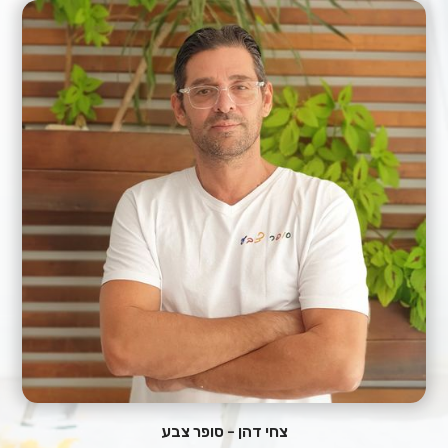
צחי דהן - סופר צבע