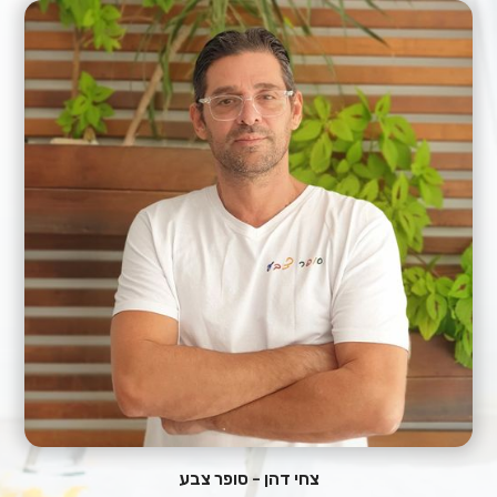
צחי דהן - סופר צבע