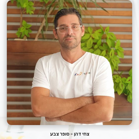
צחי דהן - סופר צבע